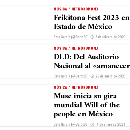
MÚSICA / METRÓNOMOMX
Frikitona Fest 2023 en
Estado de México
Beto García (@Berth2G)
8 de febrero de 2023
MÚSICA / METRÓNOMOMX
DLD: Del Auditorio
Nacional al «amanece
Beto García (@Berth2G)
26 de enero de 2023
MÚSICA / METRÓNOMOMX
Muse inicia su gira
mundial Will of the
people en México
Beto García (@Berth2G)
14 de enero de 2023