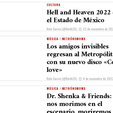
CULTURA
Hell and Heaven 2022
el Estado de México
Beto García (@Berth2G)
22 de noviembre de 20
MÚSICA / METRÓNOMOMX
Los amigos invisibles
regresan al Metropóli
con su nuevo disco «C
love»
Beto García (@Berth2G)
4 de noviembre de 202
MÚSICA / METRÓNOMOMX
Dr. Shenka & Friends: 
nos morimos en el
escenario, moriremos