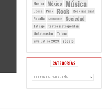
Música
México
Musica
Rock
Ocesa
Punk
Rock nacional
Sociedad
Rosalía
Skumpunch
Tatuaje
teatro metropolitan
ticketmaster
Toluca
Zócalo
Vive Latino 2023
CATEGORÍAS
C
a
t
e
g
o
r
í
a
s