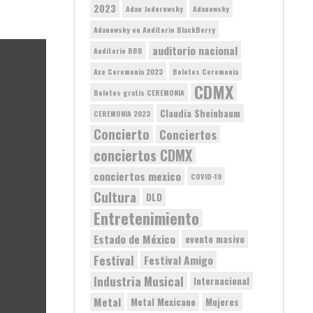
2023
Adan Jodorowsky
Adanowsky
Adanowsky en Auditorio BlackBerry
auditorio nacional
Auditorio BBB
Axe Ceremonia 2023
Boletos Ceremonia
CDMX
Boletos gratis CEREMONIA
Claudia Sheinbaum
CEREMONIA 2023
Concierto
Conciertos
conciertos CDMX
conciertos mexico
COVID-19
Cultura
DLD
Entretenimiento
Estado de México
evento masivo
Festival
Festival Amigo
Industria Musical
Internacional
Metal
Metal Mexicano
Mujeres