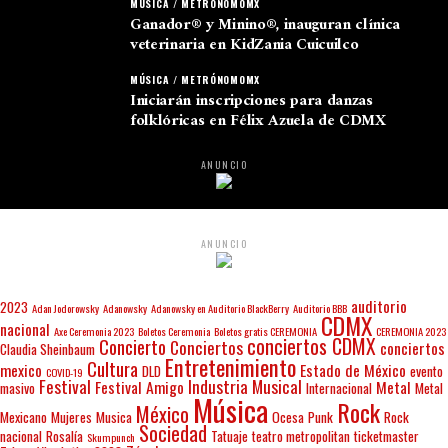
MÚSICA / METRÓNOMOMX
Ganador® y Minino®, inauguran clínica
veterinaria en KidZania Cuicuilco
MÚSICA / METRÓNOMOMX
Iniciarán inscripciones para danzas
folklóricas en Félix Azuela de CDMX
ANUNCIO
ANUNCIO
auditorio
2023
Adan Jodorowsky
Adanowsky
Adanowsky en Auditorio BlackBerry
Auditorio BBB
CDMX
nacional
Axe Ceremonia 2023
Boletos Ceremonia
Boletos gratis CEREMONIA
CEREMONIA 2023
conciertos CDMX
Concierto
Conciertos
conciertos
Claudia Sheinbaum
Entretenimiento
Cultura
mexico
Estado de México
DLD
evento
COVID-19
Festival
Industria Musical
Festival Amigo
Metal
masivo
Internacional
Metal
Música
Rock
México
Mexicano
Mujeres
Musica
Ocesa
Punk
Rock
Sociedad
nacional
Rosalía
Tatuaje
teatro metropolitan
ticketmaster
Skumpunch