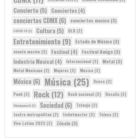
Concierto
(5)
Conciertos
(4)
conciertos CDMX
(6)
conciertos mexico
(3)
Cultura
(5)
DLD
(2)
COVID-19
(1)
Entretenimiento
(9)
Estado de México
(3)
Festival
(4)
Festival Amigo
(3)
evento masivo
(2)
Industria Musical
(4)
Metal
(3)
Internacional
(2)
Metal Mexicano
(2)
Mujeres
(2)
Musica
(2)
Música
(25)
México
(6)
Ocesa
(2)
Rock
(12)
Punk
(2)
Rock nacional
(2)
Rosalía
(2)
Sociedad
(6)
Tatuaje
(2)
Skumpunch
(1)
teatro metropolitan
(2)
ticketmaster
(2)
Toluca
(2)
Zócalo
(3)
Vive Latino 2023
(2)