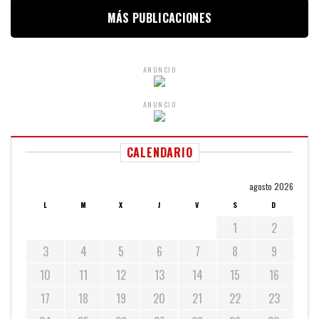
MÁS PUBLICACIONES
ANUNCIO
ANUNCIO
CALENDARIO
agosto 2026
L
M
X
J
V
S
D
1
2
3
4
5
6
7
8
9
10
11
12
13
14
15
16
17
18
19
20
21
22
23