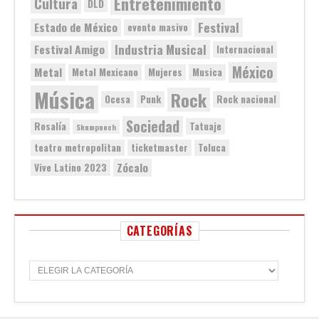
Entretenimiento
Cultura
DLD
Festival
Estado de México
evento masivo
Industria Musical
Festival Amigo
Internacional
México
Metal
Metal Mexicano
Mujeres
Musica
Música
Rock
Ocesa
Punk
Rock nacional
Sociedad
Rosalía
Tatuaje
Skumpunch
teatro metropolitan
ticketmaster
Toluca
Zócalo
Vive Latino 2023
CATEGORÍAS
C
a
t
e
g