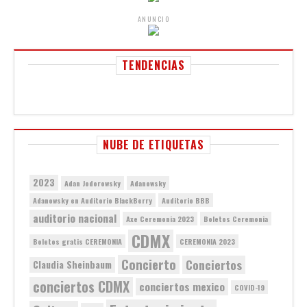
ANUNCIO
TENDENCIAS
NUBE DE ETIQUETAS
2023
Adan Jodorowsky
Adanowsky
Adanowsky en Auditorio BlackBerry
Auditorio BBB
auditorio nacional
Axe Ceremonia 2023
Boletos Ceremonia
CDMX
Boletos gratis CEREMONIA
CEREMONIA 2023
Concierto
Conciertos
Claudia Sheinbaum
conciertos CDMX
conciertos mexico
COVID-19