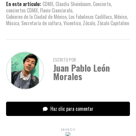
En este artículo:
CDMX
,
Claudia Sheinbaum
,
Concierto
,
conciertos CDMX
,
Flavio Cianciarulo
,
Gobierno de la Ciudad de México
,
Los Fabulosos Cadillacs
,
México
,
Música
,
Secretaría de cultura
,
Vicentico
,
Zócalo
,
Zócalo Capitalino
ESCRITO POR
Juan Pablo León
Morales
Haz clic para comentar
ANUNCIO