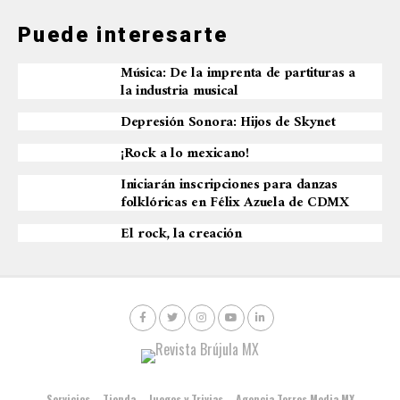
o
r
Puede interesarte
í
a
s
Música: De la imprenta de partituras a
la industria musical
Depresión Sonora: Hijos de Skynet
¡Rock a lo mexicano!
Iniciarán inscripciones para danzas
folklóricas en Félix Azuela de CDMX
El rock, la creación
Servicios
Tienda
Juegos y Trivias
Agencia Torres Media MX