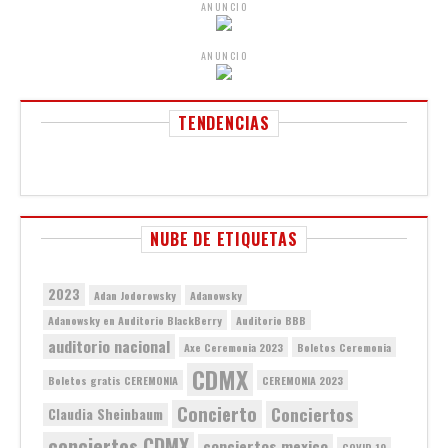
ANUNCIO
ANUNCIO
TENDENCIAS
NUBE DE ETIQUETAS
2023
Adan Jodorowsky
Adanowsky
Adanowsky en Auditorio BlackBerry
Auditorio BBB
auditorio nacional
Axe Ceremonia 2023
Boletos Ceremonia
CDMX
Boletos gratis CEREMONIA
CEREMONIA 2023
Concierto
Conciertos
Claudia Sheinbaum
conciertos CDMX
conciertos mexico
COVID-19