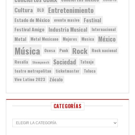
Entretenimiento
Cultura
DLD
Festival
Estado de México
evento masivo
Industria Musical
Festival Amigo
Internacional
México
Metal
Metal Mexicano
Mujeres
Musica
Música
Rock
Ocesa
Punk
Rock nacional
Sociedad
Rosalía
Tatuaje
Skumpunch
teatro metropolitan
ticketmaster
Toluca
Zócalo
Vive Latino 2023
CATEGORÍAS
C
a
t