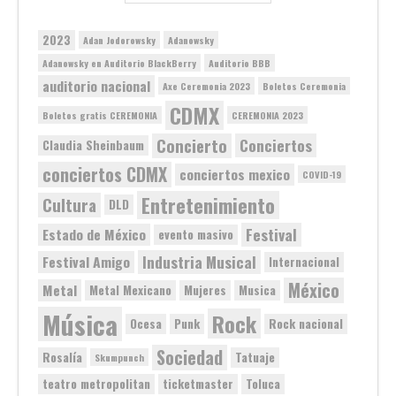
2023
Adan Jodorowsky
Adanowsky
Adanowsky en Auditorio BlackBerry
Auditorio BBB
auditorio nacional
Axe Ceremonia 2023
Boletos Ceremonia
CDMX
Boletos gratis CEREMONIA
CEREMONIA 2023
Concierto
Conciertos
Claudia Sheinbaum
conciertos CDMX
conciertos mexico
COVID-19
Entretenimiento
Cultura
DLD
Festival
Estado de México
evento masivo
Industria Musical
Festival Amigo
Internacional
México
Metal
Metal Mexicano
Mujeres
Musica
Música
Rock
Ocesa
Punk
Rock nacional
Sociedad
Rosalía
Tatuaje
Skumpunch
teatro metropolitan
ticketmaster
Toluca