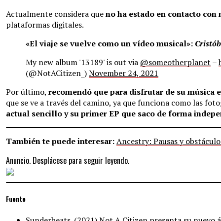
Actualmente considera que
no ha estado en contacto con
plataformas digitales.
«El viaje se vuelve como un vídeo musical»:
Cristób
My new album '13189' is out via
@someotherplanet
–
(@NotACitizen_)
November 24, 2021
Por último,
recomendó que para disfrutar de su música es
que se ve a través del camino, ya que funciona como las foto
actual sencillo y su primer EP que saco de forma indepe
También te puede interesar:
Ancestry: Pausas y obstáculo
Anuncio. Desplácese para seguir leyendo.
Fuente
Sunderbeats. (2021).Not A Citizen presenta su nuevo 