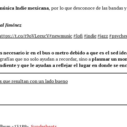
 música Indie mexicana
, por lo que desconoce de las bandas y
al Jiménez
https://t.co/t9oVLeexcV
#newmusic
#lofi
#indie
#jazz
#psyched
 necesario ir en el bus o metro debido a que es el sed ide
grafías que no solo ayudan a recordar, sino a
plasmar un mom
ndiente y que le ayudan a reflejar el lugar en donde se en
s que resultan con un lado bueno
álbum «13189».
Sunderbeats.