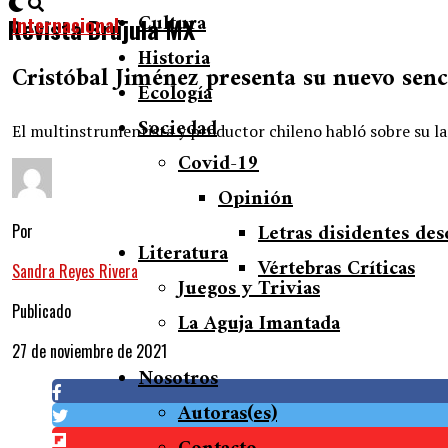
Cultura
Internacional
Revista Brújula MX
Historia
Cristóbal Jiménez presenta su nuevo senc
Ecología
Sociedad
El multinstrumentista y productor chileno habló sobre su lan
Covid-19
Opinión
Letras disidentes des
Por
Literatura
Vértebras Críticas
Sandra Reyes Rivera
Juegos y Trivias
Publicado
La Aguja Imantada
27 de noviembre de 2021
Nosotros
Autoras(es)