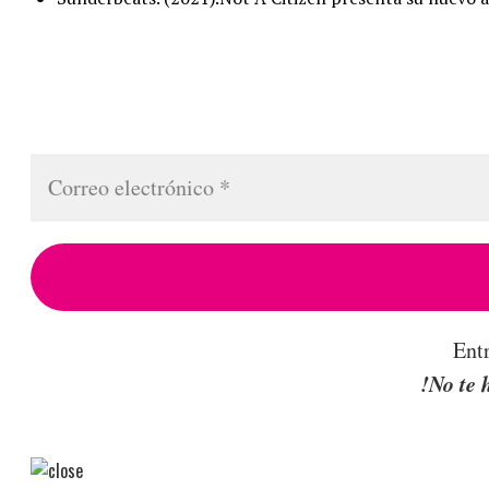
Ent
!No te