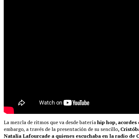
La mezcla de ritmos que va desde batería
hip hop, acordes 
embargo, a través de la presentación de su sencillo
, Cristó
Natalia Lafourcade a quienes escuchaba en la radio de C