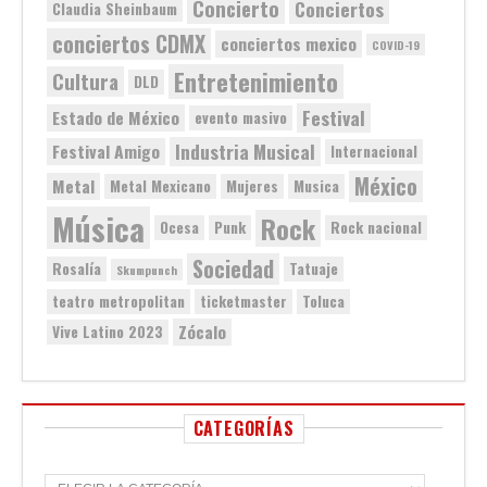
Concierto
Conciertos
Claudia Sheinbaum
conciertos CDMX
conciertos mexico
COVID-19
Entretenimiento
Cultura
DLD
Festival
Estado de México
evento masivo
Industria Musical
Festival Amigo
Internacional
México
Metal
Metal Mexicano
Mujeres
Musica
Música
Rock
Ocesa
Punk
Rock nacional
Sociedad
Rosalía
Tatuaje
Skumpunch
teatro metropolitan
ticketmaster
Toluca
Zócalo
Vive Latino 2023
CATEGORÍAS
C