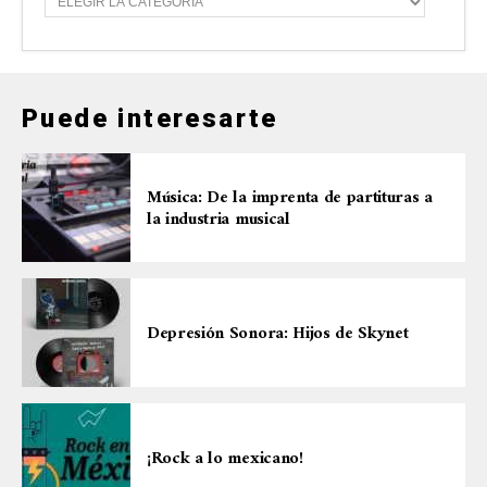
a
t
e
g
o
r
Puede interesarte
í
a
s
Música: De la imprenta de partituras a
la industria musical
Depresión Sonora: Hijos de Skynet
¡Rock a lo mexicano!